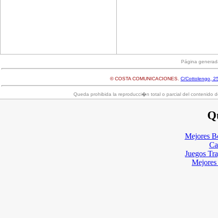
Página generad
© COSTA COMUNICACIONES.
C/Cottolengo, 25
Queda prohibida la reproducci�n total o parcial del contenido d
Qu
Mejores B
Ca
Juegos Tr
Mejores