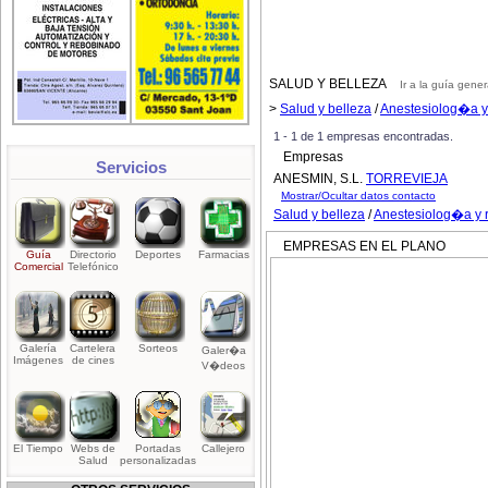
SALUD Y BELLEZA
Ir a la guía gener
>
Salud y belleza
/
Anestesiolog�a 
1 - 1 de 1 empresas encontradas.
Empresas
Servicios
ANESMIN, S.L.
TORREVIEJA
Mostrar/Ocultar datos contacto
Salud y belleza
/
Anestesiolog�a y
EMPRESAS EN EL PLANO
Guía
Directorio
Deportes
Farmacias
Comercial
Telefónico
Galería
Cartelera
Sorteos
Galer�a
Imágenes
de cines
V�deos
El Tiempo
Webs de
Portadas
Callejero
Salud
personalizadas