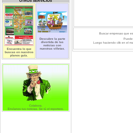
OTROS SERVICIOS
Buscar empresas que es
Descubre la parte
Puede 
divertida de las
Luego haciendo clik en el m
noticias con
nuestras viñetas.
Encuentra lo que
buscas en nuestros
planos guía.
Colabora.
Envíanos tus noticias. Se tú el reportero.