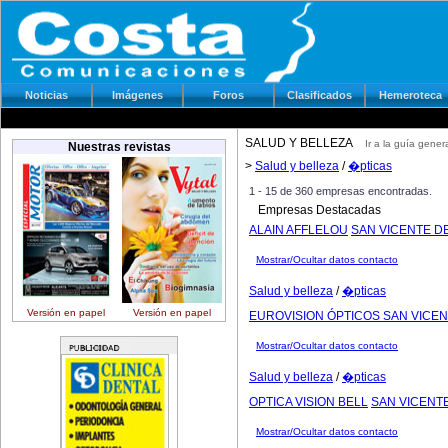
Noticias
Imágenes
Foros
Clasificados
Hemeroteca
SALUD Y BELLEZA
Ir a la guía gener
Nuestras revistas
>
Salud y belleza
/
�pticas
1 - 15 de 360 empresas encontradas.
Empresas Destacadas
ALAIN AFFLELOU
SAN VICENTE D
Mostrar/Ocultar datos contacto
Salud y belleza
/
�pticas
Versión en papel
Versión en papel
EUROVISION ÓPTICOS SAN VICE
Mostrar/Ocultar datos contacto
Salud y belleza
/
�pticas
OPTICA VISION BELL
SAN VICENT
Mostrar/Ocultar datos contacto