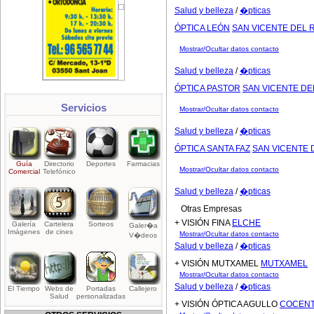
Salud y belleza
/
�pticas
ÓPTICA LEÓN
SAN VICENTE DEL 
Mostrar/Ocultar datos contacto
Salud y belleza
/
�pticas
ÓPTICA PASTOR
SAN VICENTE DE
Servicios
Mostrar/Ocultar datos contacto
Salud y belleza
/
�pticas
ÓPTICA SANTA FAZ
SAN VICENTE 
Guía
Directorio
Deportes
Farmacias
Mostrar/Ocultar datos contacto
Comercial
Telefónico
Salud y belleza
/
�pticas
Otras Empresas
+ VISIÓN FINA
ELCHE
Galería
Cartelera
Sorteos
Galer�a
Imágenes
de cines
Mostrar/Ocultar datos contacto
V�deos
Salud y belleza
/
�pticas
+ VISIÓN MUTXAMEL
MUTXAMEL
Mostrar/Ocultar datos contacto
Salud y belleza
/
�pticas
El Tiempo
Webs de
Portadas
Callejero
Salud
personalizadas
+ VISIÓN ÓPTICA AGULLO
COCENT