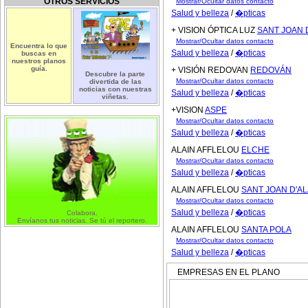
OTROS SERVICIOS
Mostrar/Ocultar datos contacto
Salud y belleza
/
�pticas
+ VISION ÓPTICA LUZ
SANT JOAN 
Mostrar/Ocultar datos contacto
Encuentra lo que
Salud y belleza
/
�pticas
buscas en
nuestros planos
guía.
+ VISIÓN REDOVAN
REDOVÁN
Descubre la parte
Mostrar/Ocultar datos contacto
divertida de las
noticias con nuestras
Salud y belleza
/
�pticas
viñetas.
+VISION
ASPE
Mostrar/Ocultar datos contacto
Salud y belleza
/
�pticas
ALAIN AFFLELOU
ELCHE
Mostrar/Ocultar datos contacto
Salud y belleza
/
�pticas
ALAIN AFFLELOU
SANT JOAN D'A
Mostrar/Ocultar datos contacto
Salud y belleza
/
�pticas
Colabora.
Envíanos tus noticias. Se tú el reportero.
ALAIN AFFLELOU
SANTA POLA
Mostrar/Ocultar datos contacto
Salud y belleza
/
�pticas
EMPRESAS EN EL PLANO