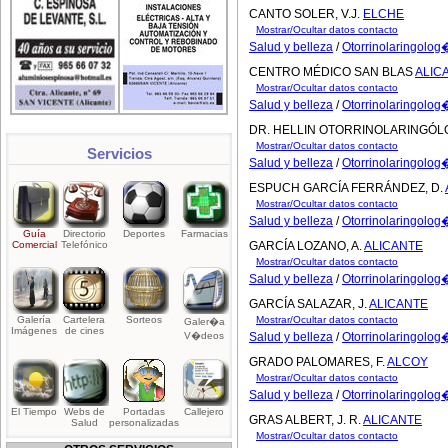
CANTO SOLER, V.J.
ELCHE
Mostrar/Ocultar datos contacto
Salud y belleza
/
Otorrinolaringolo
CENTRO MÉDICO SAN BLAS
ALIC
Mostrar/Ocultar datos contacto
Salud y belleza
/
Otorrinolaringolo
DR. HELLIN OTORRINOLARINGÓ
Mostrar/Ocultar datos contacto
Servicios
Salud y belleza
/
Otorrinolaringolo
ESPUCH GARCÍA FERRÁNDEZ, D.
Mostrar/Ocultar datos contacto
Salud y belleza
/
Otorrinolaringolo
Guía
Directorio
Deportes
Farmacias
Comercial
Telefónico
GARCÍA LOZANO, A.
ALICANTE
Mostrar/Ocultar datos contacto
Salud y belleza
/
Otorrinolaringolo
GARCÍA SALAZAR, J.
ALICANTE
Galería
Cartelera
Sorteos
Mostrar/Ocultar datos contacto
Galer�a
Imágenes
de cines
V�deos
Salud y belleza
/
Otorrinolaringolo
GRADO PALOMARES, F.
ALCOY
Mostrar/Ocultar datos contacto
Salud y belleza
/
Otorrinolaringolo
El Tiempo
Webs de
Portadas
Callejero
GRAS ALBERT, J. R.
ALICANTE
Salud
personalizadas
Mostrar/Ocultar datos contacto