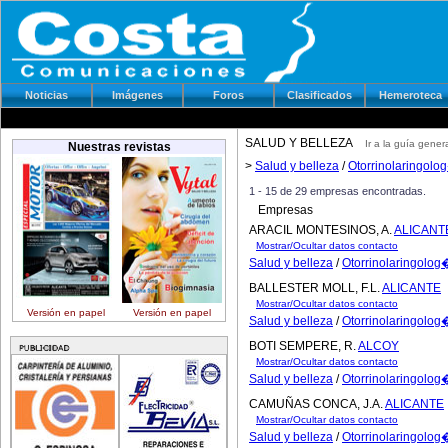
Noticias
Imágenes
Foros
Clasificados
Hemeroteca
SALUD Y BELLEZA
Ir a la guía gener
Nuestras revistas
>
Salud y belleza
/
Otorrinolaringol
1 - 15 de 29 empresas encontradas.
Empresas
ARACIL MONTESINOS, A.
ALICANT
Mostrar/Ocultar datos contacto
Salud y belleza
/
Otorrinolaringolo
BALLESTER MOLL, F.L.
ALICANTE
Mostrar/Ocultar datos contacto
Versión en papel
Versión en papel
Salud y belleza
/
Otorrinolaringolo
BOTI SEMPERE, R.
ALCOY
Mostrar/Ocultar datos contacto
Salud y belleza
/
Otorrinolaringolo
CAMUÑAS CONCA, J.A.
ALICANTE
Mostrar/Ocultar datos contacto
Salud y belleza
/
Otorrinolaringolo