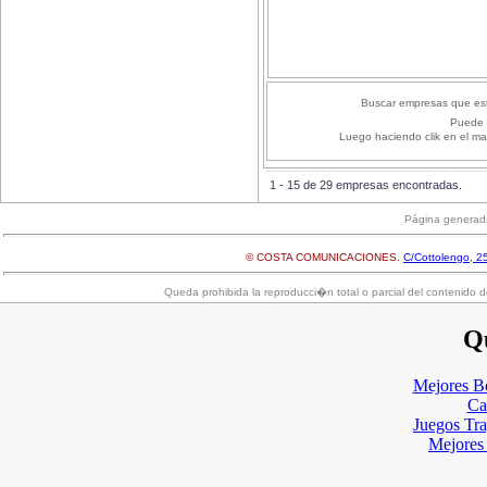
Buscar empresas que est
Puede 
Luego haciendo clik en el ma
1 - 15 de 29 empresas encontradas.
Página generad
© COSTA COMUNICACIONES.
C/Cottolengo, 25
Queda prohibida la reproducci�n total o parcial del contenido d
Qu
Mejores B
Ca
Juegos Tr
Mejores