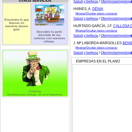
OTROS SERVICIOS
Salud y belleza
/
Otorrinolaringolo
HAINES, A.
DÉNIA
Mostrar/Ocultar datos contacto
Salud y belleza
/
Otorrinolaringolo
Encuentra lo que
buscas en
HURTADO GARCÍA, J.F.
CALLOSA 
nuestros planos
guía.
Mostrar/Ocultar datos contacto
Descubre la parte
divertida de las
Salud y belleza
/
Otorrinolaringolo
noticias con nuestras
viñetas.
J. Mª LABORDA MARGOLLES
BEN
Mostrar/Ocultar datos contacto
Salud y belleza
/
Otorrinolaringolo
EMPRESAS EN EL PLANO
Colabora.
Envíanos tus noticias. Se tú el reportero.