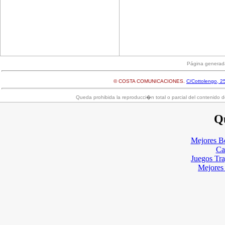
Página generad
© COSTA COMUNICACIONES.
C/Cottolengo, 25
Queda prohibida la reproducci�n total o parcial del contenido d
Qu
Mejores B
Ca
Juegos Tr
Mejores