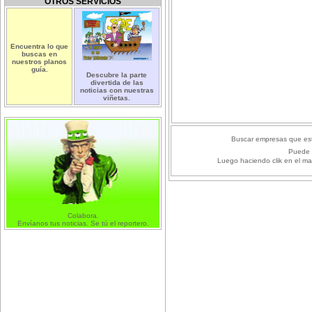
OTROS SERVICIOS
Encuentra lo que
buscas en
nuestros planos
guía.
Descubre la parte
divertida de las
noticias con nuestras
viñetas.
Buscar empresas que est
Puede 
Luego haciendo clik en el ma
Colabora.
Envíanos tus noticias. Se tú el reportero.