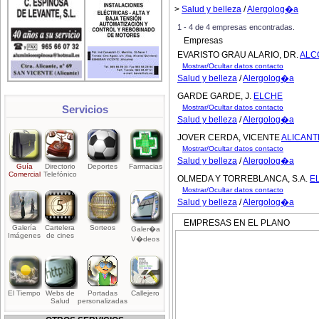
>
Salud y belleza
/
Alergolog�a
1 - 4 de 4 empresas encontradas.
Empresas
EVARISTO GRAU ALARIO, DR.
ALC
Mostrar/Ocultar datos contacto
Salud y belleza
/
Alergolog�a
GARDE GARDE, J.
ELCHE
Servicios
Mostrar/Ocultar datos contacto
Salud y belleza
/
Alergolog�a
JOVER CERDA, VICENTE
ALICANT
Mostrar/Ocultar datos contacto
Salud y belleza
/
Alergolog�a
Guía
Directorio
Deportes
Farmacias
Comercial
Telefónico
OLMEDA Y TORREBLANCA, S.A.
E
Mostrar/Ocultar datos contacto
Salud y belleza
/
Alergolog�a
EMPRESAS EN EL PLANO
Galería
Cartelera
Sorteos
Galer�a
Imágenes
de cines
V�deos
El Tiempo
Webs de
Portadas
Callejero
Salud
personalizadas