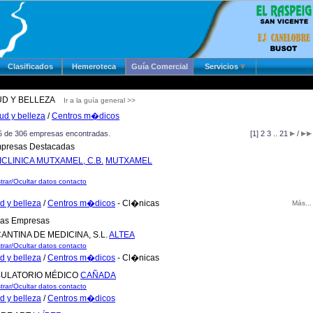
Clasificados
Hemeroteca
Guía Comercial
Servicios
UD Y BELLEZA
Ir a la guía general >>
ud y belleza
/
Centros m�dicos
15 de 306 empresas encontradas.
[1]
2
3
..
21
/
resas Destacadas
ICLINICA MUTXAMEL, C.B.
MUTXAMEL
trar/Ocultar datos contacto
d y belleza
/
Centros m�dicos
- Cl�nicas
Más...
as Empresas
CANTINA DE MEDICINA, S.L.
ALTEA
trar/Ocultar datos contacto
d y belleza
/
Centros m�dicos
- Cl�nicas
ULATORIO MÉDICO
CAÑADA
trar/Ocultar datos contacto
d y belleza
/
Centros m�dicos