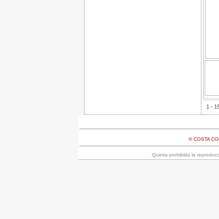
1 - 
© COSTA C
Queda prohibida la reproducci