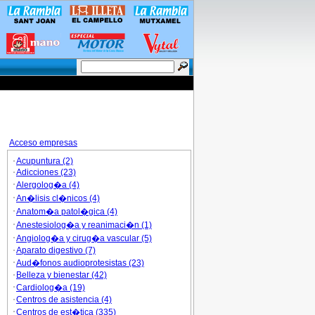
Acceso empresas
Acupuntura (2)
Adicciones (23)
Alergolog�a (4)
An�lisis cl�nicos (4)
Anatom�a patol�gica (4)
Anestesiolog�a y reanimaci�n (1)
Angiolog�a y cirug�a vascular (5)
Aparato digestivo (7)
Aud�fonos audioprotesistas (23)
Belleza y bienestar (42)
Cardiolog�a (19)
Centros de asistencia (4)
Centros de est�tica (335)