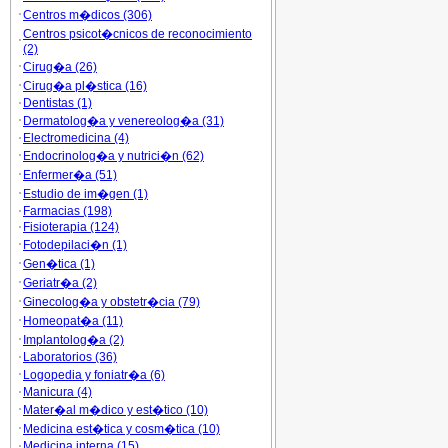
Centros m�dicos (306)
Centros psicot�cnicos de reconocimiento
(2)
Cirug�a (26)
Cirug�a pl�stica (16)
Dentistas (1)
Dermatolog�a y venereolog�a (31)
Electromedicina (4)
Endocrinolog�a y nutrici�n (62)
Enfermer�a (51)
Estudio de im�gen (1)
Farmacias (198)
Fisioterapia (124)
Fotodepilaci�n (1)
Gen�tica (1)
Geriatr�a (2)
Ginecolog�a y obstetr�cia (79)
Homeopat�a (11)
Implantolog�a (2)
Laboratorios (36)
Logopedia y foniatr�a (6)
Manicura (4)
Mater�al m�dico y est�tico (10)
Medicina est�tica y cosm�tica (10)
Medicina interna (15)