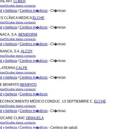
RE ART
LLÍBER
trar/Ocultar datos contacto
d y belleza
/
Centros m�dicos
- Cl�nicas
ES CLÍNICA MEDICA
ELCHE
trar/Ocultar datos contacto
d y belleza
/
Centros m�dicos
- Cl�nicas
NACA, S.A.
BENIDORM
trar/Ocultar datos contacto
d y belleza
/
Centros m�dicos
- Cl�nicas
NANCA, S.A.
ALCOY
trar/Ocultar datos contacto
d y belleza
/
Centros m�dicos
- Cl�nicas
LATERRA
CALPE
trar/Ocultar datos contacto
d y belleza
/
Centros m�dicos
- Cl�nicas
DE BENIFATO
BENIFATO
trar/Ocultar datos contacto
d y belleza
/
Centros m�dicos
RECONOCIMIENTO MÉDICO CONDUC. 13 SEPTIEMBRE C.
ELCHE
trar/Ocultar datos contacto
d y belleza
/
Centros m�dicos
- Cl�nicas
DCARE CLINIC
ORIHUELA
trar/Ocultar datos contacto
d y belleza
/
Centros m�dicos
- Centros de salud