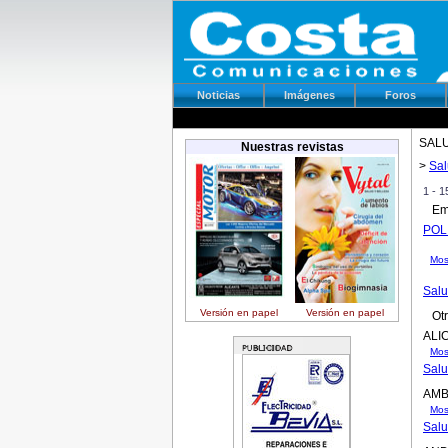
Noticias
Imágenes
Foros
SAL
Nuestras revistas
>
Sal
1 - 
Emp
POL
Mos
Salu
Versión en papel
Versión en papel
Otr
ALI
Mos
Salu
AMB
Mos
Salu