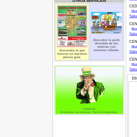
OTROS SERVICIOS
CED
Mos
Salu
CEN
Mos
Salu
Descubre la parte
CEN
divertida de las
Mos
noticias con
nuestras viñetas.
Encuentra lo que
Salu
buscas en nuestros
planos guía.
CEN
Mos
Salu
EMP
Colabora.
Envíanos tus noticias. Se tú el reportero.