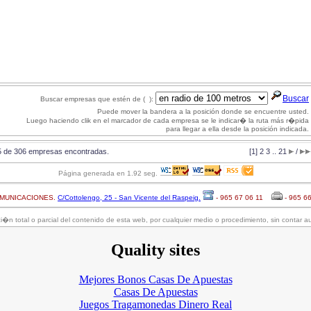
Buscar
Buscar empresas que estén de ( ):
Puede mover la bandera a la posición donde se encuentre usted.
Luego haciendo clik en el marcador de cada empresa se le indicar� la ruta más r�pida
para llegar a ella desde la posición indicada.
15 de 306 empresas encontradas.
[1]
2
3
..
21
/
Página generada en 1.92 seg.
OMUNICACIONES.
C/Cottolengo, 25 - San Vicente del Raspeig.
- 965 67 06 11
- 965 6
�n total o parcial del contenido de esta web, por cualquier medio o procedimiento, sin contar au
Quality sites
Mejores Bonos Casas De Apuestas
Casas De Apuestas
Juegos Tragamonedas Dinero Real