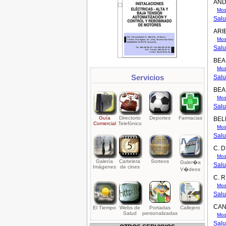
AND
Mos
Salu
ARI
Mos
Salu
BEA
Mos
Servicios
Salu
BEA
Mos
Salu
Guía
Directorio
Deportes
Farmacias
BEL
Comercial
Telefónico
Mos
Salu
C. 
Mos
Galería
Cartelera
Sorteos
Galer�a
Salu
Imágenes
de cines
V�deos
C. 
Mos
Salu
CAN
El Tiempo
Webs de
Portadas
Callejero
Salud
personalizadas
Mos
Salu