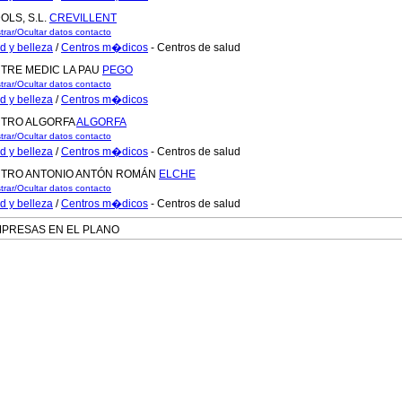
OLS, S.L.
CREVILLENT
trar/Ocultar datos contacto
d y belleza
/
Centros m�dicos
- Centros de salud
TRE MEDIC LA PAU
PEGO
trar/Ocultar datos contacto
d y belleza
/
Centros m�dicos
TRO ALGORFA
ALGORFA
trar/Ocultar datos contacto
d y belleza
/
Centros m�dicos
- Centros de salud
TRO ANTONIO ANTÓN ROMÁN
ELCHE
trar/Ocultar datos contacto
d y belleza
/
Centros m�dicos
- Centros de salud
RESAS EN EL PLANO