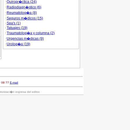
Quiropr�ctica (24)
Radiodiagn�stico (6)
Reumatolog�a (8)
Seguros m�dicos (15)
Spa's (1)
Tatuajes (19)
Traumatolog�a y columna (2)
Urgencias m�dicas (9)
Urolog�a (19)
6 08 77
E-mail
torizaci�n expresa del editor.