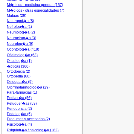
M�dicos - medicina general (157)
M�dicos - otras especialidades (7)
Mutuas (29)
Naturopat�a (5)
Nefrolog�a (1)
Neumolog�a (2)
Neurocirug�a (3)
Neurolog�a (9)
Odontolog�a (418)
Oftalmolog�a (63)
Oncolog�a (1)
�pticas (360)
Ortodoncia (2)
Ortopedia (60)
Osteopat�a (9)
Otorrinolaringolog�a (29)
Para-farmacias (1)
Pediatr�a (56)
Peluquer�as (59)
Periodoncia (2)
Podolog�a (6)
Productos y accesorios (2)
Psicolog�a (4)
Psiquiatr�a / psicolog�a (182)