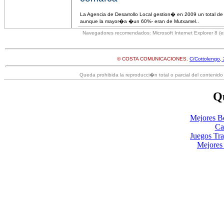
La Agencia de Desarrollo Local gestion� en 2009 un total de
aunque la mayor�a �un 60%- eran de Mutxamel..
Navegadores recomendados: Microsoft Internet Explorer 8 (en
© COSTA COMUNICACIONES.
C/Cottolengo, 
Queda prohibida la reproducci�n total o parcial del contenido 
Qu
Mejores B
Ca
Juegos Tr
Mejores