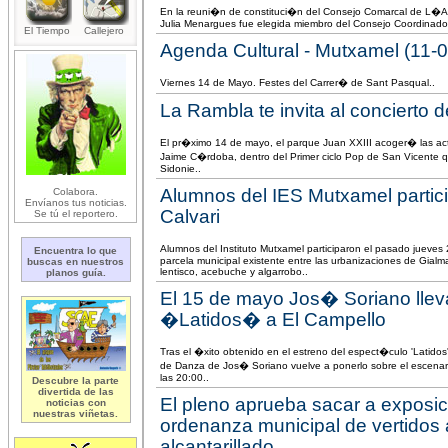
En la reuni�n de constituci�n del Consejo Comarcal de L�Al
Julia Menargues fue elegida miembro del Consejo Coordinado
El Tiempo
Callejero
Agenda Cultural - Mutxamel (11-
Viernes 14 de Mayo. Festes del Carrer� de Sant Pasqual..
La Rambla te invita al concierto
El pr�ximo 14 de mayo, el parque Juan XXIII acoger� las actu
Jaime C�rdoba, dentro del Primer ciclo Pop de San Vicente q
Sidonie..
Alumnos del IES Mutxamel partici
Colabora.
Envíanos tus noticias.
Calvari
Se tú el reportero.
Alumnos del Instituto Mutxamel participaron el pasado jueves 2
Encuentra lo que
parcela municipal existente entre las urbanizaciones de Gialm
buscas en nuestros
lentisco, acebuche y algarrobo..
planos guía.
El 15 de mayo Jos� Soriano lle
�Latidos� a El Campello
Tras el �xito obtenido en el estreno del espect�culo 'Lati
de Danza de Jos� Soriano vuelve a ponerlo sobre el escenar
las 20:00..
Descubre la parte
divertida de las
El pleno aprueba sacar a exposi
noticias con
nuestras viñetas.
ordenanza municipal de vertidos 
alcantarillado