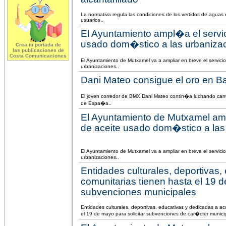
La normativa regula las condiciones de los vertidos de aguas 
usuarios..
El Ayuntamiento ampl�a el servic
usado dom�stico a las urbaniza
Crea tu portada de
las publicaciones de
Costa Comunicaciones
El Ayuntamiento de Mutxamel va a ampliar en breve el servici
urbanizaciones..
Dani Mateo consigue el oro en B
El joven corredor de BMX Dani Mateo contin�a luchando car
de Espa�a..
El Ayuntamiento de Mutxamel amp
de aceite usado dom�stico a las
El Ayuntamiento de Mutxamel va a ampliar en breve el servici
urbanizaciones..
Entidades culturales, deportivas,
comunitarias tienen hasta el 19 d
subvenciones municipales
Entidades culturales, deportivas, educativas y dedicadas a a
el 19 de mayo para solicitar subvenciones de car�cter municip