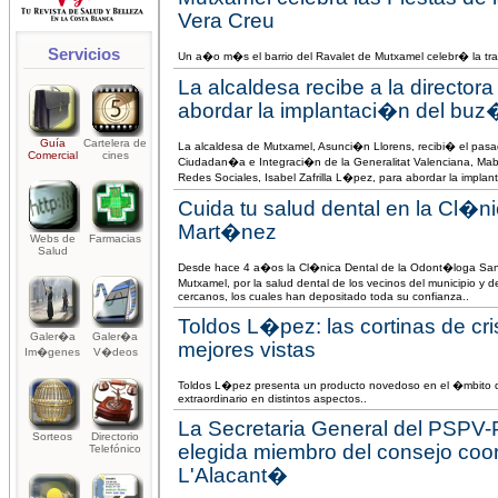
Vera Creu
Servicios
Un a�o m�s el barrio del Ravalet de Mutxamel celebr� la tradi
La alcaldesa recibe a la directo
abordar la implantaci�n del bu
Guía
Cartelera de
La alcaldesa de Mutxamel, Asunci�n Llorens, recibi� el pasad
Comercial
cines
Ciudadan�a e Integraci�n de la Generalitat Valenciana, Mab
Redes Sociales, Isabel Zafrilla L�pez, para abordar la impl
Cuida tu salud dental en la Cl�
Mart�nez
Webs de
Farmacias
Salud
Desde hace 4 a�os la Cl�nica Dental de la Odont�loga San
Mutxamel, por la salud dental de los vecinos del municipio y
cercanos, los cuales han depositado toda su confianza..
Toldos L�pez: las cortinas de cris
Galer�a
Galer�a
mejores vistas
Im�genes
V�deos
Toldos L�pez presenta un producto novedoso en el �mbito 
extraordinario en distintos aspectos..
La Secretaria General del PSPV
Sorteos
Directorio
elegida miembro del consejo coo
Telefónico
L'Alacant�