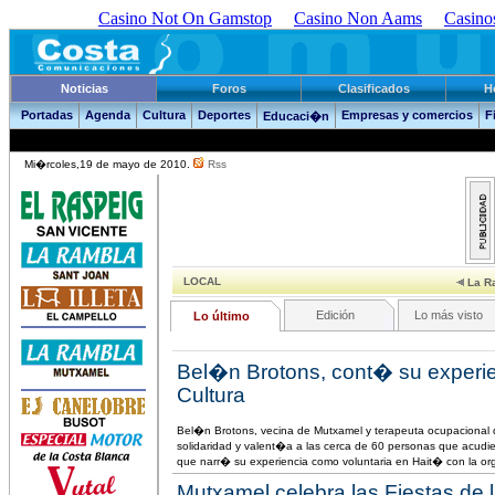
Casino Not On Gamstop
Casino Non Aams
Casino
Noticias
Foros
Clasificados
H
Portadas
Agenda
Cultura
Deportes
Empresas y comercios
F
Educaci�n
Mi�rcoles,19 de mayo de 2010.
Rss
LOCAL
La Ra
Edición
Lo más visto
Lo último
Bel�n Brotons, cont� su experie
Cultura
Bel�n Brotons, vecina de Mutxamel y terapeuta ocupacional d
solidaridad y valent�a a las cerca de 60 personas que acudie
que narr� su experiencia como voluntaria en Hait� con la or
Mutxamel celebra las Fiestas de l