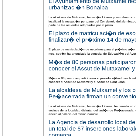
El Ayuntamiento de Mutxamel rec
urbanizaci�n Bonalba
La alcaldesa de Mutxamel, Asunci�n Llorens y los urbanizado
localidad la recepci�n por parte del Consistorio del alumbrad
parte de los acuerdos adoptados por el pleno..
El plazo de matriculaci�n de es
finalizar� el pr�ximo 14 de may
El plazo de matriculaci�n de escolares para el pr�ximo a�o 
mes, seg�n ha anunciado la concejal de Educaci�n del Ayun
M�s de 80 personas participaron 
conocer el Assut de Mutaxamel y
M�s de 80 personas participaron el pasado s�bado en la rut
conocer el Assut de Mutxamel y el Assut de Sant Joan..
La alcaldesa de Mutxamel y los pr
Pe�acerrada firman un convenio 
La alcaldesa de Mutxamel, Asunci�n Llorens, ha firmado un co
vecinos de la localidad disfrutar del jard�n de Pe�acerrada,
anexo al palacio del mismo nombre..
La Agencia de desarrollo local 
un total de 67 inserciones labora
comarca