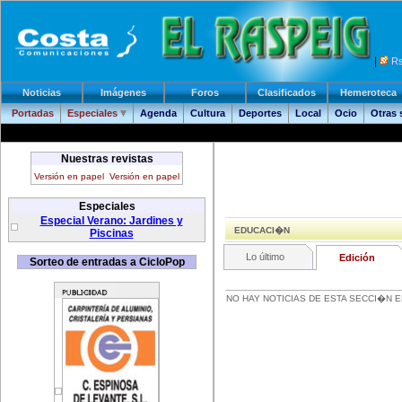
|
R
Noticias
Imágenes
Foros
Clasificados
Hemeroteca
Portadas
Especiales
Agenda
Cultura
Deportes
Local
Ocio
Otras
Nuestras revistas
Versión en papel
Versión en papel
Especiales
Especial Verano: Jardines y
EDUCACI�N
Piscinas
Lo último
Edición
Sorteo de entradas a CicloPop
NO HAY NOTICIAS DE ESTA SECCI�N E