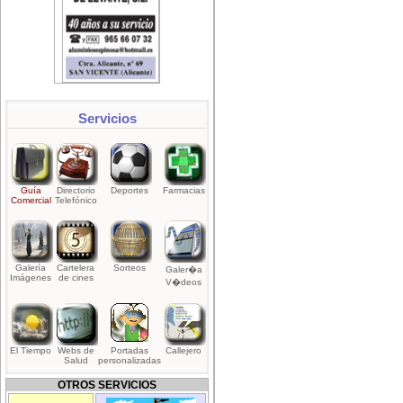
Servicios
Guía
Directorio
Deportes
Farmacias
Comercial
Telefónico
Galería
Cartelera
Sorteos
Galer�a
Imágenes
de cines
V�deos
El Tiempo
Webs de
Portadas
Callejero
Salud
personalizadas
OTROS SERVICIOS