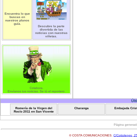
Encuentra lo que
buscas en
nuestros planos
guía.
Descubre la parte
divertida de las
noticias con nuestras
viñetas.
Colabora.
Envíanos tus noticias. Se tú el reportero.
Últ
Romería de la Virgen del
Charanga
Embajada Cris
Rocío 2011 en San Vicente
Página generad
© COSTA COMUNICACIONES.
C/Cottolengo, 25