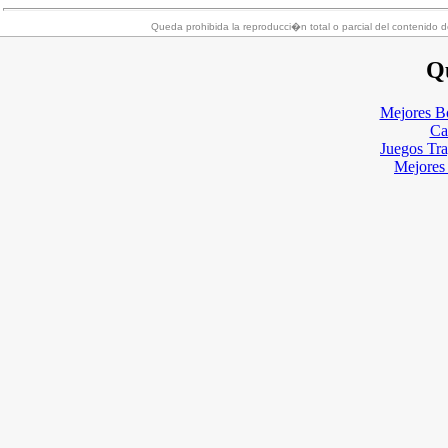
Queda prohibida la reproducci�n total o parcial del contenido d
Qu
Mejores B
Ca
Juegos Tr
Mejores