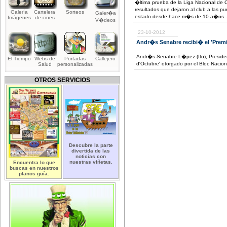
�ltima prueba de la Liga Nacional de 
resultados que dejaron al club a las p
Galería
Cartelera
Sorteos
Galer�a
estado desde hace m�s de 10 a�os..
Imágenes
de cines
V�deos
23-10-2012
Andr�s Senabre recibi� el 'Premi
Andr�s Senabre L�pez (Ito), Presiden
El Tiempo
Webs de
Portadas
Callejero
d'Octubre' otorgado por el Bloc Nacio
Salud
personalizadas
OTROS SERVICIOS
Descubre la parte
divertida de las
noticias con
nuestras viñetas.
Encuentra lo que
buscas en nuestros
planos guía.