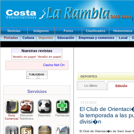
|
Noticias
Imágenes
Foros
Clasificados
Hemeroteca
Portadas
Cultura
Deportes
Educación
Empresas y comercios
Local
O
Nuestras revistas
Versión en papel
Versión en papel
DEPORTES
Lo último
Edición
Servicios
23-10-2012
El Club de Orientaci
la temporada a las p
Guía
Directorio
Deportes
Farmacias
Comercial
Telefónico
divisi�n
El Club de Orientaci�n de Sant Joan f