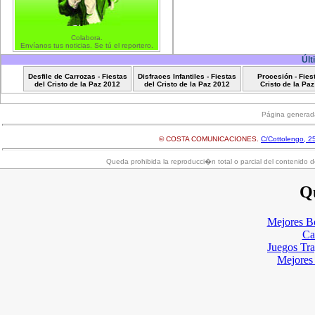
Colabora.
Envíanos tus noticias. Se tú el reportero.
Últ
Desfile de Carrozas - Fiestas
Disfraces Infantiles - Fiestas
Procesión - Fies
del Cristo de la Paz 2012
del Cristo de la Paz 2012
Cristo de la Pa
Página generad
© COSTA COMUNICACIONES.
C/Cottolengo, 25
Queda prohibida la reproducci�n total o parcial del contenido d
Qu
Mejores B
Ca
Juegos Tr
Mejores