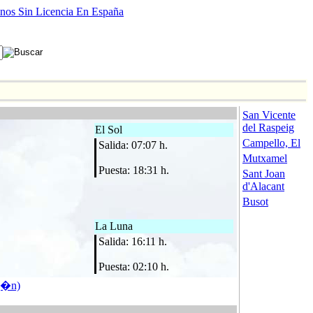
nos Sin Licencia En España
San Vicente
del Raspeig
El Sol
Campello, El
Salida: 07:07 h.
Mutxamel
Puesta: 18:31 h.
Sant Joan
d'Alacant
Busot
La Luna
Salida: 16:11 h.
Puesta: 02:10 h.
g�n)