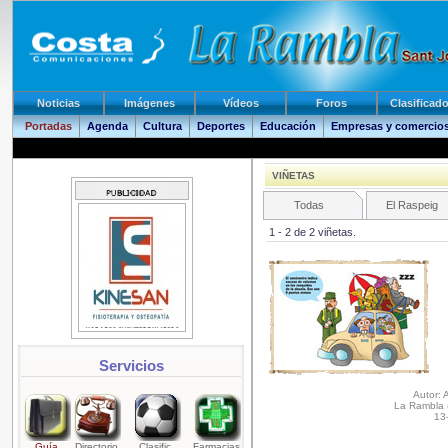
Noticias
Imágenes
Vídeos
Foros
Clasificad
Portadas
Agenda
Cultura
Deportes
Educación
Empresas y comercio
VIÑETAS
Todas
El Raspeig
1 - 2 de 2 viñetas.
Servicios
Autor: 
La Rambla 
13-
Guía
Directorio
Clasific.
Farmacias