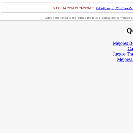
© COSTA COMUNICACIONES.
C/Cottolengo, 25 - San Vi
Queda prohibida la reproducci�n total o parcial del contenido d
Qu
Mejores B
Ca
Juegos Tr
Mejores