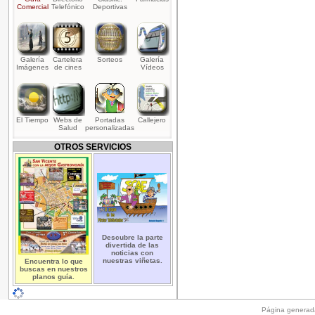
Comercial
Telefónico
Deportivas
Galería
Cartelera
Sorteos
Galería
Imágenes
de cines
Vídeos
El Tiempo
Webs de
Portadas
Callejero
Salud
personalizadas
OTROS SERVICIOS
Descubre la parte
divertida de las
noticias con
nuestras viñetas.
Encuentra lo que
buscas en nuestros
planos guía.
Página generad