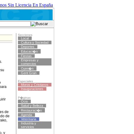
nos Sin Licencia En España
Secciones
Local
Cultura y Sociedad
Deportes
Educaci�n
Fiestas
Empresas y
s.
comercios
Opini�n
 su
Gent Gran
Especiales
e
Moros y Cristianos
para
Inauguraciones
P�ginas
irir
Ocio
Salud y Belleza
Restauraci�n
les de
Agenda
ado de
Veterinaria
yako,
Industria y
servicios
o, y