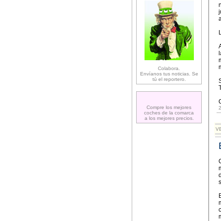
Colabora.
Envíanos tus noticias. Se
tú el reportero.
Compre los mejores
2
coches de la comarca
a los mejores precios.
VE