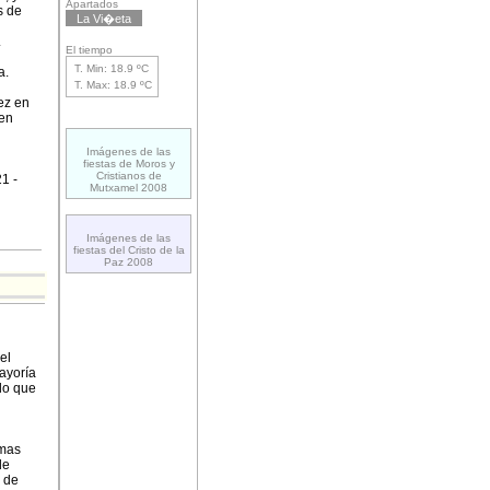
Apartados
s de
La Vi�eta
.
El tiempo
T. Min: 18.9 ºC
a.
T. Max: 18.9 ºC
ez en
 en
Imágenes de las
fiestas de Moros y
Cristianos de
1 -
Mutxamel 2008
Imágenes de las
fiestas del Cristo de la
Paz 2008
el
ayoría
 lo que
 mas
de
 de