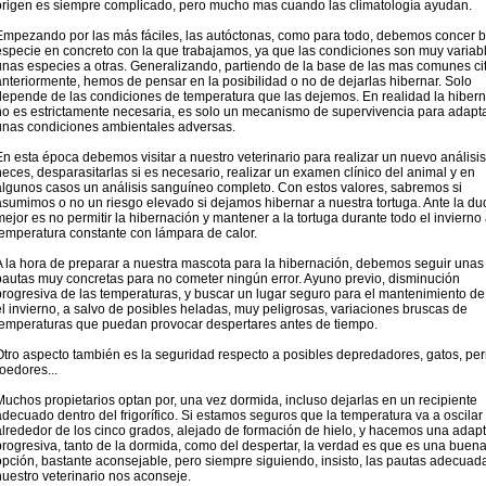
origen es siempre complicado, pero mucho mas cuando las climatología ayudan.
Empezando por las más fáciles, las autóctonas, como para todo, debemos concer b
especie en concreto con la que trabajamos, ya que las condiciones son muy variab
unas especies a otras. Generalizando, partiendo de la base de las mas comunes ci
anteriormente, hemos de pensar en la posibilidad o no de dejarlas hibernar. Solo
depende de las condiciones de temperatura que las dejemos. En realidad la hiber
no es estrictamente necesaria, es solo un mecanismo de supervivencia para adapt
unas condiciones ambientales adversas.
En esta época debemos visitar a nuestro veterinario para realizar un nuevo análisi
heces, desparasitarlas si es necesario, realizar un examen clínico del animal y en
algunos casos un análisis sanguíneo completo. Con estos valores, sabremos si
asumimos o no un riesgo elevado si dejamos hibernar a nuestra tortuga. Ante la dud
mejor es no permitir la hibernación y mantener a la tortuga durante todo el invierno
temperatura constante con lámpara de calor.
A la hora de preparar a nuestra mascota para la hibernación, debemos seguir unas
pautas muy concretas para no cometer ningún error. Ayuno previo, disminución
progresiva de las temperaturas, y buscar un lugar seguro para el mantenimiento de
el invierno, a salvo de posibles heladas, muy peligrosas, variaciones bruscas de
temperaturas que puedan provocar despertares antes de tiempo.
Otro aspecto también es la seguridad respecto a posibles depredadores, gatos, per
roedores...
Muchos propietarios optan por, una vez dormida, incluso dejarlas en un recipiente
adecuado dentro del frigorífico. Si estamos seguros que la temperatura va a oscilar
alrededor de los cinco grados, alejado de formación de hielo, y hacemos una adap
progresiva, tanto de la dormida, como del despertar, la verdad es que es una buen
opción, bastante aconsejable, pero siempre siguiendo, insisto, las pautas adecuad
nuestro veterinario nos aconseje.