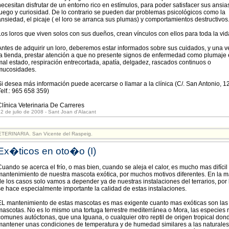
necesitan disfrutar de un entorno rico en estímulos, para poder satisfacer sus ansia
juego y curiosidad. De lo contrario se pueden dar problemas psicológicos como la
ansiedad, el picaje ( el loro se arranca sus plumas) y comportamientos destructivos
Los loros que viven solos con sus dueños, crean vínculos con ellos para toda la vid
Antes de adquirir un loro, deberemos estar informados sobre sus cuidados, y una v
la tienda, prestar atención a que no presente signos de enfermedad como plumaje
mal estado, respiración entrecortada, apatía, delgadez, rascados continuos o
mucosidades.
Si desea más información puede acercarse o llamar a la clínica (C/. San Antonio, 12
Telf.: 965 658 359)
Clínica Veterinaria De Carreres
2 de julio de 2008 - Sant Joan d'Alacant
TERINARIA. San Vicente del Raspeig.
Ex�ticos en oto�o (I)
Cuando se acerca el frío, o mas bien, cuando se aleja el calor, es mucho mas difícil 
mantenimiento de nuestra mascota exótica, por muchos motivos diferentes. En la m
de los casos solo vamos a depender ya de nuestras instalaciones del terrarios, por
se hace especialmente importante la calidad de estas instalaciones.
EL mantenimiento de estas mascotas es mas exigente cuanto mas exóticas son las
mascotas. No es lo mismo una tortuga terrestre mediterránea o Mora, las especies
comunes autóctonas, que una Iguana, o cualquier otro reptil de origen tropical don
mantener unas condiciones de temperatura y de humedad similares a las naturales