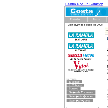
Casino Not On Gamstop
Portadas
Foros
Viernes,10 de octubre de 2008.
VE
Servicios
El tiempo
El Callejero
Sorteos
Gu�a de Empresas
Galer�a Im�genes
Galer�a V�deos