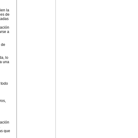
ien la
les de
tadas
nación
arse a
s de
a, lo
 a una
 todo
ros,
tación
a
as que