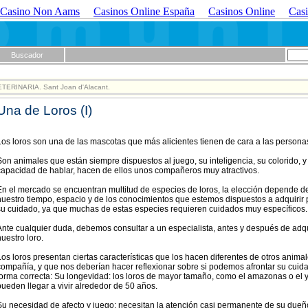
Casino Non Aams
Casinos Online España
Casinos Online
Casi
Buscador
TERINARIA. Sant Joan d'Alacant.
Una de Loros (I)
Los loros son una de las mascotas que más alicientes tienen de cara a las persona
Son animales que están siempre dispuestos al juego, su inteligencia, su colorido, y
capacidad de hablar, hacen de ellos unos compañeros muy atractivos.
En el mercado se encuentran multitud de especies de loros, la elección depende d
nuestro tiempo, espacio y de los conocimientos que estemos dispuestos a adquirir 
su cuidado, ya que muchas de estas especies requieren cuidados muy específicos.
Ante cualquier duda, debemos consultar a un especialista, antes y después de adqu
nuestro loro.
Los loros presentan ciertas características que los hacen diferentes de otros anima
compañía, y que nos deberían hacer reflexionar sobre si podemos afrontar su cuid
forma correcta: Su longevidad: los loros de mayor tamaño, como el amazonas o el 
pueden llegar a vivir alrededor de 50 años.
Su necesidad de afecto y juego: necesitan la atención casi permanente de su dueñ